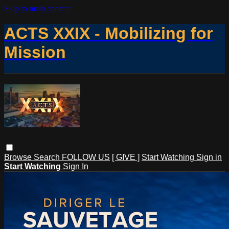
Skip to main content
ACTS XXIX - Mobilizing for
Mission
Browse
Search
FOLLOW US
[ GIVE ]
Start Watching
Sign in
Start Watching
Sign In