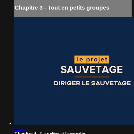
Chapitre 3 - Tout en petits groupes
51:31
Chapitre 4 - La prière et la retraite